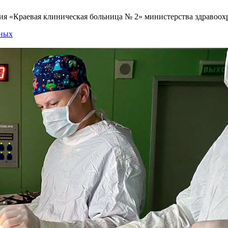
я «Краевая клиническая больница № 2» министерства здравоохр
нных