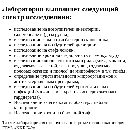
Лаборатория выполняет следующий
спектр исследований:
исследование на возбудителей дизентерии,
сальмонеллёза (диз.группа);
исследование кала на дисбактериоз кишечника;
исследование на возбудителей дифтерии;
исследование на стафилококк;
исследование крови на стерильность и гемокультуру;
исследование биологического материала(моча, мокрота,
отделяемое глаз, гной, зев, нос, уши , отделяемое
половых органов и прочее) на микрофлору, в т.ч. грибы;
определение чувствительности микроорганизмов к
антибактериальным препаратам;
исследование на возбудителей урогенитальных
инфекций (микоплазмы, уреаплазмы, трихомонады,
гарднерелла).
Исследование кала на кампилобактер, лямблии,
клостридии.
Исследование крови на брюшной тиф.
Также лаборатория выполняет санитарные исследования для
ГБУЗ «ККБ №2».