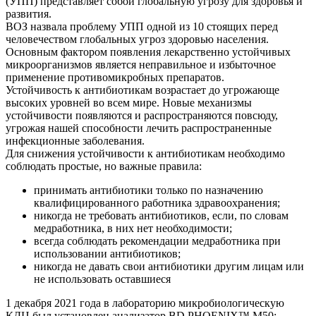
(УПП) представляет собой глобальную угрозу для здоровья и
развития.
ВОЗ назвала проблему УПП одной из 10 стоящих перед
человечеством глобальных угроз здоровью населения.
Основным фактором появления лекарственно устойчивых
микроорганизмов является неправильное и избыточное
применение противомикробных препаратов.
Устойчивость к антибиотикам возрастает до угрожающе
высоких уровней во всем мире. Новые механизмы
устойчивости появляются и распространяются повсюду,
угрожая нашей способности лечить распространенные
инфекционные заболевания.
Для снижения устойчивости к антибиотикам необходимо
соблюдать простые, но важные правила:
принимать антибиотики только по назначению
квалифицированного работника здравоохранения;
никогда не требовать антибиотиков, если, по словам
медработника, в них нет необходимости;
всегда соблюдать рекомендации медработника при
использовании антибиотиков;
никогда не давать свои антибиотики другим лицам или
не использовать оставшиеся
1 декабря 2021 года в лабораторию микробиологическую
КДЦ был установлен анализатор BD PHOENIX™ M50: