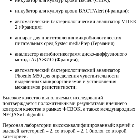
инкубатор для культур крови Bactec (США);
инкубатор для культур крови BACT/Alert (Франция);
автоматический бактериологический анализатор VITEK
2 (Франция);
аппарат для приготовления микробиологических
питательных сред Systec mediaPrep (Германия)
анализатор антибиотикограмм диско-диффузионого
метода АДАЖИО (Франция);
автоматический бактериологический анализатор
Phoenix M50 для определения чувствительности
выделенных микроорганизмов и установления
механизмов резистентности;
Высокое качество выполняемых исследований
подтверждается положительными результатами внешнего
контроля качества в рамках ФСВОК, а также международных
NEQASиLabguoliti.
Персонал лаборатории высококвалифицированный: врачей с
высшей категорией – 2, со второй – 2, 1 биолог со второй
категорией.