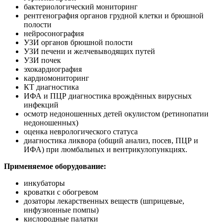
бактериологический мониторинг
рентгенография органов грудной клетки и брюшной
полости
нейросонография
УЗИ органов брюшной полости
УЗИ печени и желчевыводящих путей
УЗИ почек
эхокардиография
кардиомониторинг
КТ диагностика
ИФА и ПЦР диагностика врождённых вирусных
инфекций
осмотр недоношенных детей окулистом (ретинопатии
недоношенных)
оценка неврологического статуса
диагностика ликвора (общий анализ, посев, ПЦР и
ИФА) при люмбальных и вентрикулопункциях.
Применяемое оборудование:
инкубаторы
кроватки с обогревом
дозаторы лекарственных веществ (шприцевые,
инфузионные помпы)
кислородные палатки