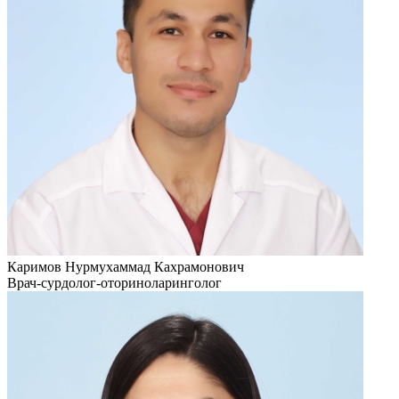
Каримов Нурмухаммад Кахрамонович
Врач-сурдолог-оториноларинголог