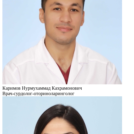
Каримов Нурмухаммад Кахрамонович
Врач-сурдолог-оториноларинголог