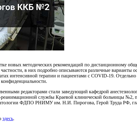
отке новых методических рекомендаций по дистанционному общ
 частности, в них подробно описываются различные варианты о
алатах интенсивной терапии и пациентами с COVID-19. Отдельно
е конфиденциальности.
твенными редакторами стали заведующий кафедрой анестезио
реанимационной службы Краевой клинической больницы №2, пер
атологии ФДПО РНИМУ им. Н.И. Пирогова, Герой Труда РФ, гла
но
здесь
.