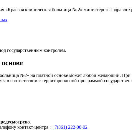
я «Краевая клиническая больница № 2» министерства здравоохр
нных
под государственным контролем.
 основе
больница №2» на платной основе может любой желающий. При э
я в соответствии с территориальной программой государствен
предусмотрено
.
елефону контакт-центра :
+7(861) 222-00-02