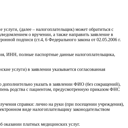
 услуги, (далее – налогоплательщик) может обратиться с
ведомлением о вручении, а также направить заявление в
нной подписи (ст.4, 6 Федерального закона от 02.05.2006 г.
ения, ИНН, полные паспортные данные налогоплательщика,
кие услуги) в заявлении указывается согласованная
мо дополнительно указать в заявлении ФИО (без сокращений),
епень родства с пациентом, предусмотренную приказом ФНС
лучения справки: лично на руки (при посещении учреждения),
ектронном виде налогоплательщику законодательством
об оказании платных медицинских услуг.