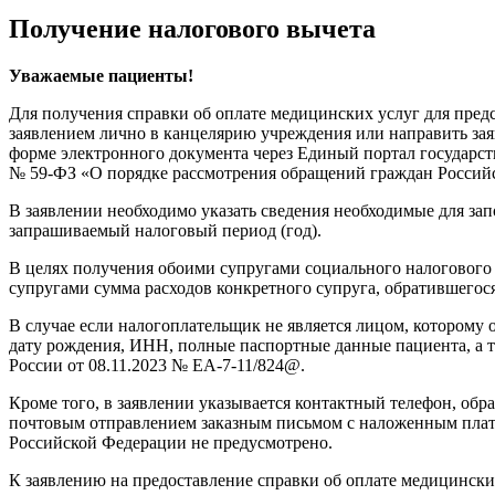
Получение налогового вычета
Уважаемые пациенты!
Для получения справки об оплате медицинских услуг для пред
заявлением лично в канцелярию учреждения или направить зая
форме электронного документа через Единый портал государств
№ 59-ФЗ «О порядке рассмотрения обращений граждан Россий
В заявлении необходимо указать сведения необходимые для з
запрашиваемый налоговый период (год).
В целях получения обоими супругами социального налогового 
супругами сумма расходов конкретного супруга, обратившегося
В случае если налогоплательщик не является лицом, которому 
дату рождения, ИНН, полные паспортные данные пациента, а 
России от 08.11.2023 № ЕА-7-11/824@.
Кроме того, в заявлении указывается контактный телефон, об
почтовым отправлением заказным письмом с наложенным плате
Российской Федерации не предусмотрено.
К заявлению на предоставление справки об оплате медицинских