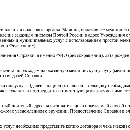
ставления в налоговые органы РФ лицо, оплатившее медицинские
вление заказным письмом Почтой России в адрес Учреждения с у
енных и муниципальных услуг с использованием простой электро
ской Федерации»).
аполнения Справки, а именно ФИО (без сокращений), дата рожд
вычета по расходам на оказанную медицинскую услугу (медицинс
 за выдачей Справки.
оказана услуга, (далее – пациент), налогоплательщику необходи
также указать и подтвердить соответствующими документами ст
ратный почтовый адрес налогоплательщика и желаемый способ по
жом с уведомлением о вручении. Предоставление Справки в эл
 услуг необходимо представить копию договора и чека (чеков) 